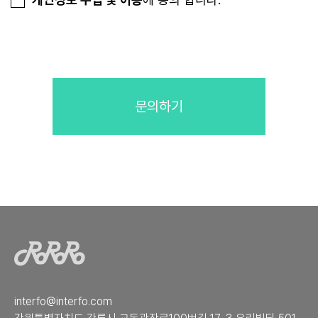
문의하기
interfo@interfo.com